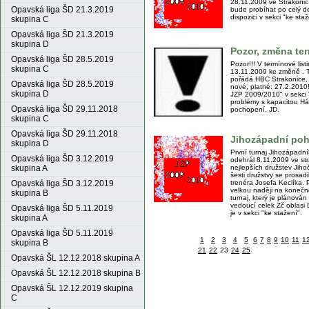
28.11.2009 ve Strakonic
Opavská liga ŠD 21.3.2019
bude probíhat po celý d
dispozici v sekci "ke staž
skupina C
Opavská liga ŠD 21.3.2019
skupina D
Pozor, změna te
Opavská liga ŠD 28.5.2019
Pozor!!! V termínové li
skupina C
13.11.2009 ke změně . Te
pořádá HBC Strakonice,
Opavská liga ŠD 28.5.2019
nové, platné: 27.2.2010!
skupina D
JZP 2009/2010" v sekci 
problémy s kapacitou Há
Opavská liga ŠD 29.11.2018
pochopení. JD.
skupina C
Opavská liga ŠD 29.11.2018
Jihozápadní pohá
skupina D
První turnaj Jihozápadní
Opavská liga ŠD 3.12.2019
odehrál 8.11.2009 ve st
skupina A
nejlepších družstev Jih
šesti družstvy se prosa
Opavská liga ŠD 3.12.2019
trenéra Josefa Keclíka.
velkou naději na konečn
skupina B
turnaj, který je plánová
vedoucí celek Zč oblasi
Opavská liga ŠD 5.11.2019
je v sekci "ke stažení".
skupina A
Opavská liga ŠD 5.11.2019
1
2
3
4
5
6
7
8
9
10
11
1
skupina B
21
22
23
24
25
Opavská ŠL 12.12.2018 skupina A
Opavská ŠL 12.12.2018 skupina B
Opavská ŠL 12.12.2019 skupina
C