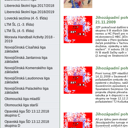
Liberecká školní liga 2017/2018
Liberecká školní liga 2018/2019
Jihozápadní pohá
Lovecká sezóna (4.-5. třída)
21.11.2009
LTM ŠL (1.-3. třída)
JZP pokračoval dalšími t
skupina II B starších žá
LTM ŠL (4.-5. třída)
nemoc a HC Plzeň pro n
ml.dorostenců HBC Jičín-
Moravia Handball Activity 2018 -
odehrála v Plzni (pořadat
2019
žaček proběhla v Tachov
družstva, výsledky a tabu
Novojičínská Císařská liga
stažení". V sobotu 28.11
základek
IV B starší žačky opět v
(2.turnaj) ve Strakonicíc
Novojičínská Jantarova liga
základek
Jihozápadní pohá
Novojičínská Komenského liga
základek
První turnaj JZP mladšíc
14.11.2009 v Sezimově Ú
Novojičínská Laudonova liga
pořadatelům omluvilo dr
základek
epidemii v družstvu, takž
Suverénním způsobem zv
Novojičínská Palackého liga
Spartakem Sezimovo Úst
projevila zřejmá převah
základek
tabulka je k dispozici v s
skupiny se hraje 12.12.
Olomoucká liga mladší
pořadatelství TJ Košutka
Olomoucká liga starší
Opavská liga ŠD 13.12.2018
Jihozápadní pohá
skupina C
Až po týdnu jsem dostal o
Opavská liga ŠD 13.12.2018
Jihozápadního turnaje ml
skupina D
Suverénně zvítězil A tý