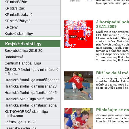
KP mladší žáci
také speciální slevu pr
KP starší žáci
KP mladší žákyně
KP starší žákyně
Jihozápadní pohá
28.11.2009
KP ženy
Další dva z plánovaných 
Krajské školní ligy
HBC Strakonice 1921 byl
I A mladších žáků, Slavoj
starších žaček. Dvě utká
Krajské školní ligy
plzeňských družstev doh
hale Talentu Plzeň, po
Beskydská liga 2019-20
turnaje a průběžné pořad
opět k dispozici v sekci 
Bohdalecká
1.turnaj skupiny III A m
2.turnaj skupiny III B ml
Centrum Handball Liga
ČEZ CUP školní liga v miniházené
Blíží se další ro
4-5..třída
Již za dva týdny začne d
Hranická školní liga mladší "jedna"
soutěže mládeže. Žákovs
ročník a v tomto roce ji 
Hranická školní liga "smíšená" 23
se do soutěže zapojí na 
Hranická školní liga "smíšená" 45
Hranická Školní liga starší "dvě"
Hranická školní liga "starší" jedna
Přihlašujte se n
KUTNOHORSKÁ školní liga
Již dříve jsme vás infor
miniházené
mládeže uskuteční v led
kompletní informace, kte
Lašská liga 2019-20
Lázeňská školní liga