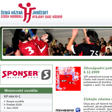
Jihozápadní pohá
6.12.2009
JZP pokračoval turnaji m
Chebu hrál úvodní turnaj 
pořadatelem již druhého 
najdete v sekci "ke staže
Mistrovské soutěže
KP mini 6+1
Získejte zdarma
Rozpis soutěže
Úrazy jsou při házené b
Podzim 2019
možností, jak jim předejí
Jaro 2020
používání chráničů. Spo
distributorem chráničů 