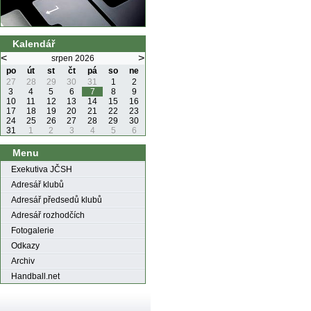
Kalendář
<
>
srpen 2026
po
út
st
čt
pá
so
ne
27
28
29
30
31
1
2
3
4
5
6
7
8
9
10
11
12
13
14
15
16
17
18
19
20
21
22
23
24
25
26
27
28
29
30
31
1
2
3
4
5
6
Menu
Exekutiva JČSH
Adresář klubů
Adresář předsedů klubů
Adresář rozhodčích
Fotogalerie
Odkazy
Archiv
Handball.net