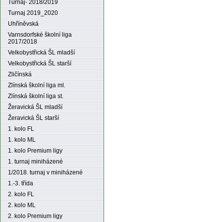
Turnaj- 2018/2019
Turnaj 2019_2020
Uhříněvská
Varnsdorfské školní liga
2017/2018
Velkobystřická ŠL mladší
Velkobystřická ŠL starší
Zličínská
Zlínská školní liga ml.
Zlínská školní liga st.
Žeravická ŠL mladší
Žeravická ŠL starší
1. kolo FL
1. kolo ML
1. kolo Premium ligy
1. turnaj miniházené
1/2018. turnaj v miniházené
1.-3. třída
2. kolo FL
2. kolo ML
2. kolo Premium ligy