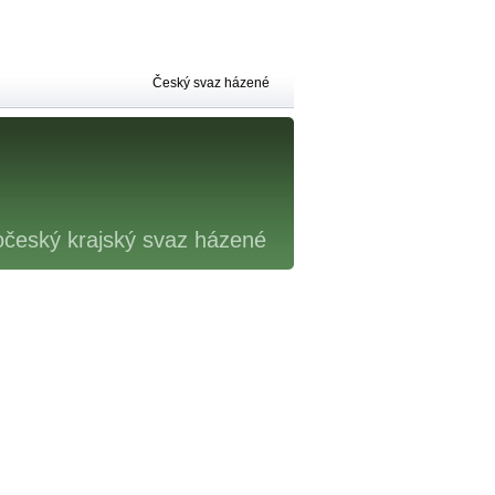
Český svaz házené
očeský krajský svaz házené