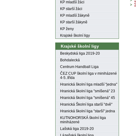
KP mladší žáci
KP starší žáci
KP mladší žákyně
KP starší žákyně
KP ženy
Krajské školní ligy
Krajské školní ligy
Beskydská liga 2019-20
Bohdalecká
Centrum Handball Liga
ČEZ CUP školní liga v miniházené
4-5..třída
Hranická školní liga mladší "jedna"
Hranická školní liga "smíšená" 23
Hranická školní liga "smíšená" 45
Hranická Školní liga starší "dvě"
Hranická školní liga "starší" jedna
KUTNOHORSKÁ školní liga
miniházené
Lašská liga 2019-20
Lázeňská školní liga