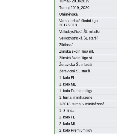
Turnaj- 2018/2019
Turnaj 2019_2020
Uhříněvská
Varnsdorfské školní liga
2017/2018
Velkobystřická ŠL mladší
Velkobystřická ŠL starší
Zličínská
Zlínská školní liga ml.
Zlínská školní liga st.
Žeravická ŠL mladší
Žeravická ŠL starší
1. kolo FL
1. kolo ML
1. kolo Premium ligy
1. turnaj miniházené
1/2018. turnaj v miniházené
1.-3. třída
2. kolo FL
2. kolo ML
2. kolo Premium ligy