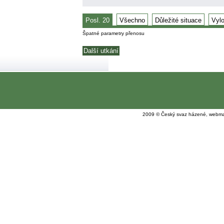
Posl. 20
Všechno
Důležité situace
Vyl
Špatné parametry přenosu
Další utkání
2009 © Český svaz házené, webma