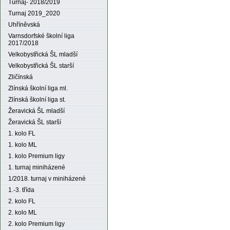
Turnaj- 2018/2019
Turnaj 2019_2020
Uhříněvská
Varnsdorfské školní liga
2017/2018
Velkobystřická ŠL mladší
Velkobystřická ŠL starší
Zličínská
Zlínská školní liga ml.
Zlínská školní liga st.
Žeravická ŠL mladší
Žeravická ŠL starší
1. kolo FL
1. kolo ML
1. kolo Premium ligy
1. turnaj miniházené
1/2018. turnaj v miniházené
1.-3. třída
2. kolo FL
2. kolo ML
2. kolo Premium ligy