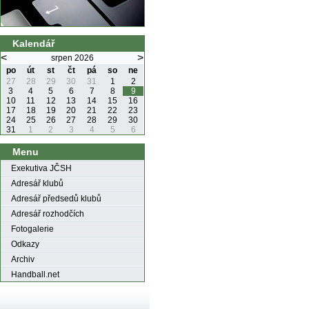
Kalendář
<
>
srpen 2026
po
út
st
čt
pá
so
ne
27
28
29
30
31
1
2
3
4
5
6
7
8
9
10
11
12
13
14
15
16
17
18
19
20
21
22
23
24
25
26
27
28
29
30
31
1
2
3
4
5
6
Menu
Exekutiva JČSH
Adresář klubů
Adresář předsedů klubů
Adresář rozhodčích
Fotogalerie
Odkazy
Archiv
Handball.net