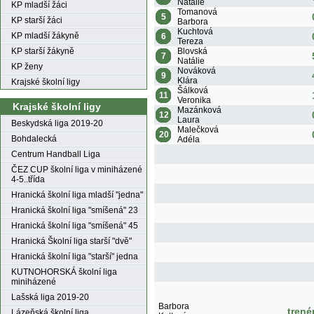
Natálie
KP mladší žáci
Tomanová
5
KP starší žáci
Barbora
Kuchtová
KP mladší žákyně
6
Tereza
Blovská
KP starší žákyně
7
Natálie
KP ženy
Nováková
9
Klára
Krajské školní ligy
Šálková
11
Veronika
Krajské školní ligy
Mazánková
12
Laura
Beskydská liga 2019-20
Malečková
20
Bohdalecká
Adéla
Centrum Handball Liga
ČEZ CUP školní liga v miniházené
4-5..třída
Hranická školní liga mladší "jedna"
Hranická školní liga "smíšená" 23
Hranická školní liga "smíšená" 45
Hranická Školní liga starší "dvě"
Hranická školní liga "starší" jedna
KUTNOHORSKÁ školní liga
miniházené
Lašská liga 2019-20
Barbora
trené
Lázeňská školní liga