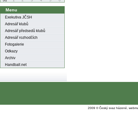
31
1
2
3
4
5
6
Menu
Exekutiva JČSH
Adresář klubů
Adresář předsedů klubů
Adresář rozhodčích
Fotogalerie
Odkazy
Archiv
Handball.net
2009 © Český svaz házené, webma