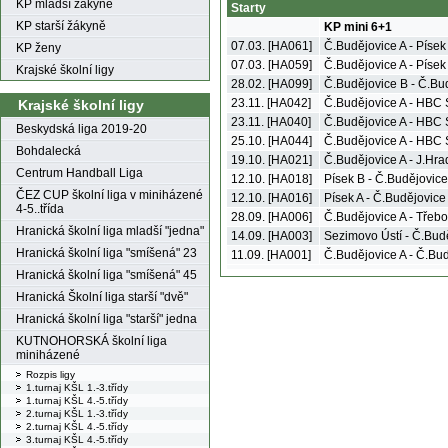
KP mladší žákyně
Starty
KP starší žákyně
KP mini 6+1
07.03. [HA061]
Č.Budějovice A - Písek
KP ženy
07.03. [HA059]
Č.Budějovice A - Písek
Krajské školní ligy
28.02. [HA099]
Č.Budějovice B - Č.Bu
23.11. [HA042]
Č.Budějovice A - HBC 
Krajské školní ligy
23.11. [HA040]
Č.Budějovice A - HBC 
Beskydská liga 2019-20
25.10. [HA044]
Č.Budějovice A - HBC 
Bohdalecká
19.10. [HA021]
Č.Budějovice A - J.Hr
Centrum Handball Liga
12.10. [HA018]
Písek B - Č.Budějovice
ČEZ CUP školní liga v miniházené
12.10. [HA016]
Písek A - Č.Budějovice
4-5..třída
28.09. [HA006]
Č.Budějovice A - Třeb
Hranická školní liga mladší "jedna"
14.09. [HA003]
Sezimovo Ústí - Č.Bud
Hranická školní liga "smíšená" 23
11.09. [HA001]
Č.Budějovice A - Č.Bu
Hranická školní liga "smíšená" 45
Hranická Školní liga starší "dvě"
Hranická školní liga "starší" jedna
KUTNOHORSKÁ školní liga
miniházené
Rozpis ligy
1.turnaj KŠL 1.-3.třídy
1.turnaj KŠL 4.-5.třídy
2.turnaj KŠL 1.-3.třídy
2.turnaj KŠL 4.-5.třídy
3.turnaj KŠL 4.-5.třídy