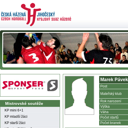
Marek Pávek
Post
Mateřský klub
Rok narození
Mistrovské soutěže
Výška
KP mini 6+1
Váha
KP mladší žáci
Počet startů
KP starší žáci
Počet branek