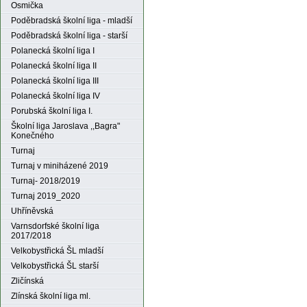
Osmička
Poděbradská školní liga - mladší
Poděbradská školní liga - starší
Polanecká školní liga I
Polanecká školní liga II
Polanecká školní liga III
Polanecká školní liga IV
Porubská školní liga I.
Školní liga Jaroslava ,,Bagra"
Konečného
Turnaj
Turnaj v miniházené 2019
Turnaj- 2018/2019
Turnaj 2019_2020
Uhříněvská
Varnsdorfské školní liga
2017/2018
Velkobystřická ŠL mladší
Velkobystřická ŠL starší
Zličínská
Zlínská školní liga ml.