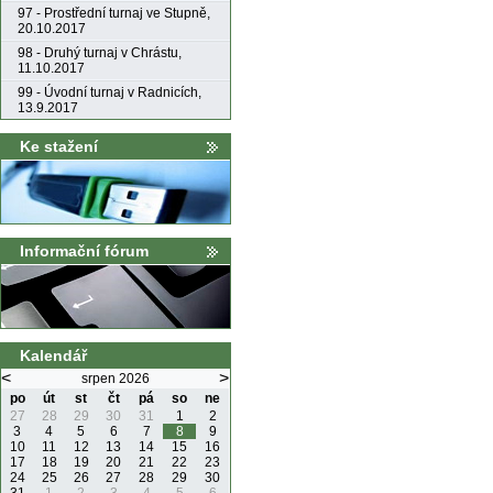
97 - Prostřední turnaj ve Stupně,
20.10.2017
98 - Druhý turnaj v Chrástu,
11.10.2017
99 - Úvodní turnaj v Radnicích,
13.9.2017
Ke stažení
Informační fórum
Kalendář
<
>
srpen 2026
po
út
st
čt
pá
so
ne
27
28
29
30
31
1
2
3
4
5
6
7
8
9
10
11
12
13
14
15
16
17
18
19
20
21
22
23
24
25
26
27
28
29
30